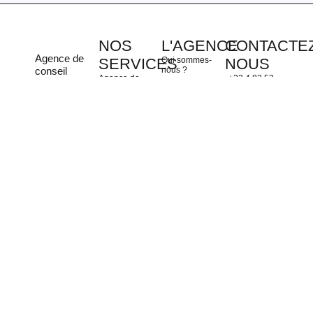
NOS
L'AGENCE
CONTACTEZ
Agence de
SERVICES
Qui sommes-
NOUS
conseil
nous ?
Agence de
+33 4 82 53
créative en
Portfolio
branding
05 16
communication
Agence de
Studio
contact@clinique-
située à
communication
graphique
des-marques.fr
Lyon
. Nous
à Lyon
Agence de
13 Rue
mettons
Agence de
brand content
Pierre Gilles
notre
communication
de Gennes
créativité
Agence
à Villefranche-
69007 Lyon
Social Média
sur-Saône
au service
de votre
Agence de
publicités
performance.
Agence de
communication
digitale
Lab IA
Formations