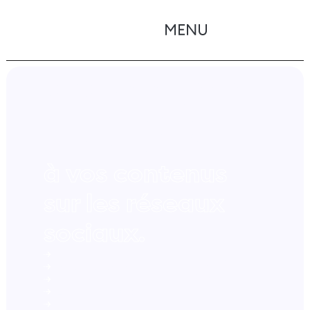
CHARTE GRAPHIQUE POUR VOS RÉSEAUX SOCIAUX :
CONCEPTION SUR MESURE
Donnez de la
personnalité
à vos contenus
sur les réseaux
sociaux.
Logo
Demandez
Polices d'écriture
votre devis
Couleurs
Éléments graphiques
Modèles de posts