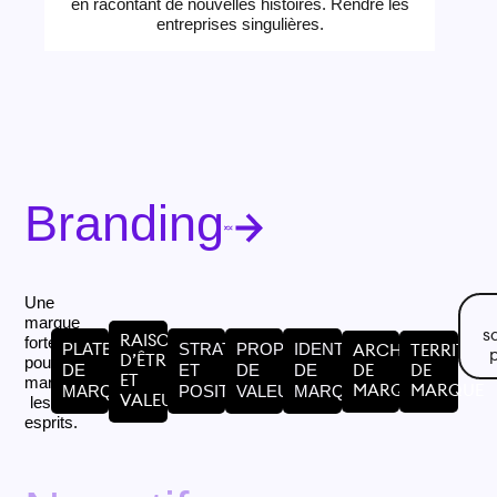
en racontant de nouvelles histoires. Rendre les
entreprises singulières.
Branding
Une
marque
s
RAISON
forte
PLATEFORME
STRATÉGIE
PROPOSITION
IDENTITÉ
ARCHITECTURE
TERRITOIR
D’ÊTRE
pour
DE
ET
DE
DE
DE
DE
ET
marquer
MARQUE
POSITIONNEMENT
VALEUR
MARQUE
MARQUE
MARQUE
VALEURS
les
esprits.