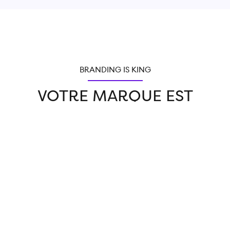
BRANDING IS KING
VOTRE MARQUE EST
UNIQUE.
LAISSEZ-LA
S’EXPRIMER.
Si votre entreprise existe, c’est qu’elle répond à un besoin précis
que vos clients ne trouvent nulle part ailleurs. Elle leur permet de
résoudre un problème, de se rapprocher d’un idéal.
C’est là que le branding entre en jeu : il valorise votre savoir-faire,
auprès de vos clients actuels comme de vos futurs clients.
Chez La Clinique des Marques, nous façonnons avec vous votre
identité en lui donnant du sens, pour faire la différence auprès de
vos clients.