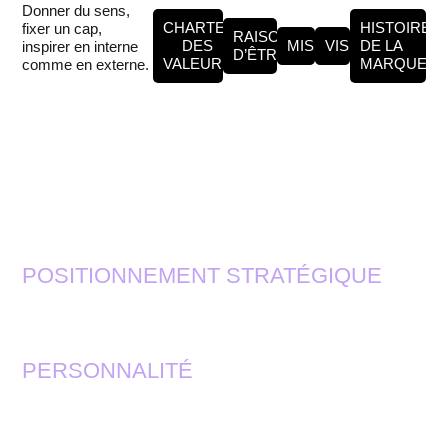
Donner du sens,
CHARTE
HISTOIRE
fixer un cap,
RAISON
DES
MISSION
VISION
DE LA
inspirer en interne
D’ÊTRE
VALEURS
MARQUE
comme en externe.
POSITIONNEMENT STRATÉGIQUE
PERSONNALITÉ