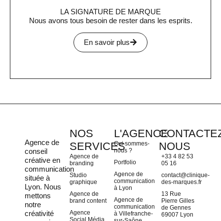
LA SIGNATURE DE MARQUE
Nous avons tous besoin de rester dans les esprits.
En savoir plus
NOS
L'AGENCE
CONTACTEZ
Agence de
SERVICES
Qui sommes-
NOUS
conseil
nous ?
Agence de
+33 4 82 53
créative en
Portfolio
branding
05 16
communication
Agence de
Studio
contact@clinique-
située à
communication
graphique
des-marques.fr
Lyon
. Nous
à Lyon
Agence de
13 Rue
mettons
Agence de
brand content
Pierre Gilles
notre
communication
de Gennes
créativité
Agence
à Villefranche-
69007 Lyon
Social Média
sur-Saône