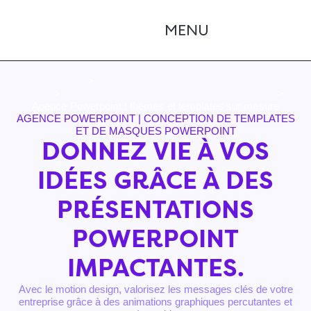
Page d'accueil
>
Studio graphique à Lyon : donnez vie à vos
idées
>
Devis graphisme : gratuit et sans engagement
>
Agence Powerpoint : thèmes et templates sur mesure
AGENCE POWERPOINT | CONCEPTION DE TEMPLATES
ET DE MASQUES POWERPOINT
DONNEZ VIE À VOS
IDÉES GRÂCE À DES
PRÉSENTATIONS
POWERPOINT
IMPACTANTES.
Avec le motion design, valorisez les messages clés de votre
entreprise grâce à des animations graphiques percutantes et