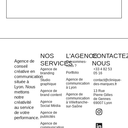
NOS
L'AGENCE
CONTACTEZ
Agence de
SERVICES
Qui sommes-
NOUS
conseil
nous ?
Agence de
+33 4 82 53
créative en
Portfolio
branding
05 16
communication
Agence de
Studio
contact@clinique-
située à
communication
graphique
des-marques.fr
Lyon
. Nous
à Lyon
Agence de
13 Rue
mettons
Agence de
brand content
Pierre Gilles
notre
communication
de Gennes
créativité
Agence
à Villefranche-
69007 Lyon
Social Média
sur-Saône
au service
de votre
Agence de
publicités
performance.
Agence de
communication