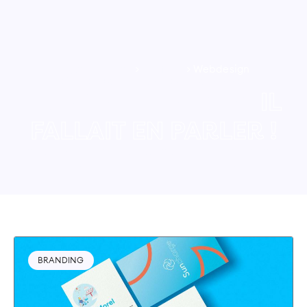
Page d'accueil
>
Portfolio
>
Webdesign
CATÉGORIE : WEBDESIGN BRANDING
ILS SONT GÉNIAUX.
IL
FALLAIT EN PARLER !
Leurs savoir-faire nous inspire pour raconter de belles
histoires, qui animent leurs clients.
BRANDING