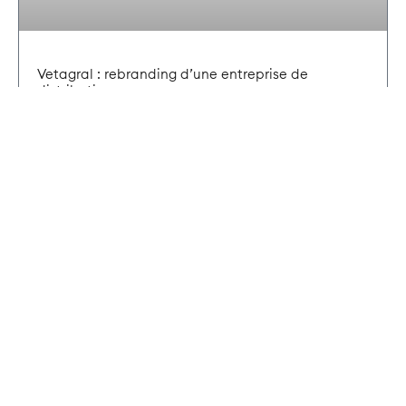
Vetagral : rebranding d’une entreprise de
distribution
DÉCOUVRIR LE PROJET
WEBDESIGN