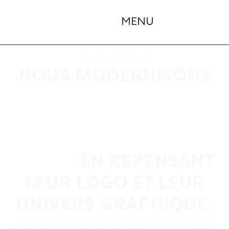
REFONTE DE LOGO
NOUS MODERNISONS
L'IMAGE DES
ENTREPRISES QUI
ÉVOLUENT AVEC LEUR
TEMPS
EN REPENSANT
LEUR LOGO ET LEUR
UNIVERS GRAPHIQUE.
Refondre votre logo, c’est affirmer votre dynamique,
valoriser votre savoir-faire et refléter ce que vous êtes