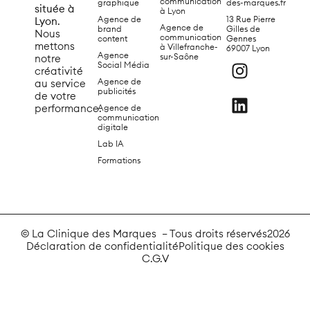
communication
graphique
des-marques.fr
située à
à Lyon
Agence de
13 Rue Pierre
Lyon
.
Agence de
brand
Gilles de
Nous
communication
content
Gennes
mettons
à Villefranche-
69007 Lyon
Agence
sur-Saône
notre
Social Média
créativité
Agence de
au service
publicités
de votre
performance.
Agence de
communication
digitale
Lab IA
Formations
© La Clinique des Marques – Tous droits réservés
2026
Déclaration de confidentialité
Politique des cookies
C.G.V