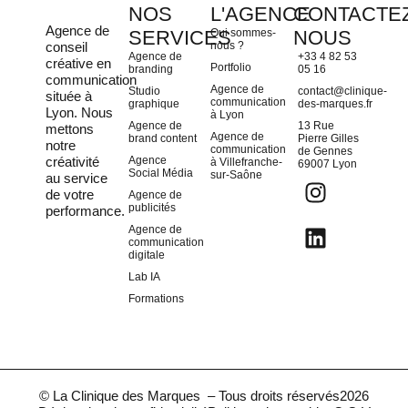
NOS
L'AGENCE
CONTACTEZ
Agence de
SERVICES
Qui sommes-
NOUS
conseil
nous ?
Agence de
+33 4 82 53
créative en
Portfolio
branding
05 16
communication
Agence de
Studio
contact@clinique-
située à
communication
graphique
des-marques.fr
Lyon
. Nous
à Lyon
Agence de
13 Rue
mettons
Agence de
brand content
Pierre Gilles
notre
communication
de Gennes
créativité
Agence
à Villefranche-
69007 Lyon
Social Média
sur-Saône
au service
de votre
Agence de
publicités
performance.
Agence de
communication
digitale
Lab IA
Formations
© La Clinique des Marques – Tous droits réservés
2026