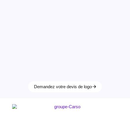
COMPTABLE.
En tant qu’expert-comptable, vous apportez à vos clients bien
plus que des chiffres : vous leur offrez de la tranquillité
d’esprit.
Cette relation de confiance commence dès le premier contact
visuel —
souvent à travers votre logo.
Celui-ci reflète votre rigueur, et l’expertise de votre cabinet.
Chez La Clinique des Marques, nous concevons des logos
sur mesure, pensés pour affirmer votre positionnement et
rendre l’image de votre cabinet immédiatement
reconnaissable. Notre approche associe créativité et
cohérence avec votre secteur, pour marquer les esprits tout
en respectant les codes de votre profession.
Demandez votre devis de logo