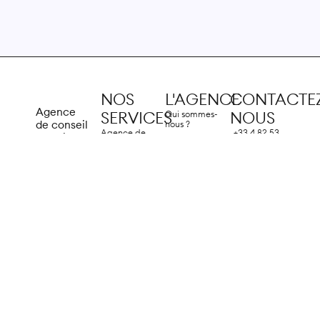
NOS
L'AGENCE
CONTACTEZ
Agence
Qui sommes-
SERVICES
NOUS
de conseil
nous ?
Agence de
+33 4 82 53
créative
Portfolio
branding
05 16
en
Agence de
Studio
contact@clinique-
communication
communication
graphique
des-marques.fr
située à
à Lyon
Agence de
13 Rue Pierre
Lyon
.
Agence de
brand
Gilles de
Nous
communication
content
Gennes
mettons
à Villefranche-
69007 Lyon
Agence
sur-Saône
notre
Social Média
créativité
Agence de
au service
publicités
de votre
performance.
Agence de
communication
digitale
Lab IA