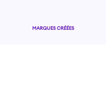
MARQUES CRÉÉES
SERVICES
L'AGENCE
ce de branding
Qui sommes-nous ?
io graphique
Portfolio
ce de brand content
Agence de communication à Lyon