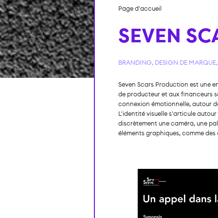
>
Seven Sca
Page d'accueil
SEVEN SC
BRANDING
,
DESIGN DE MARQUE
Seven Scars Production est une ent
de producteur et aux financeurs so
connexion émotionnelle, autour de l
L'identité visuelle s'articule aut
discrètement une caméra, une palett
éléments graphiques, comme des ce