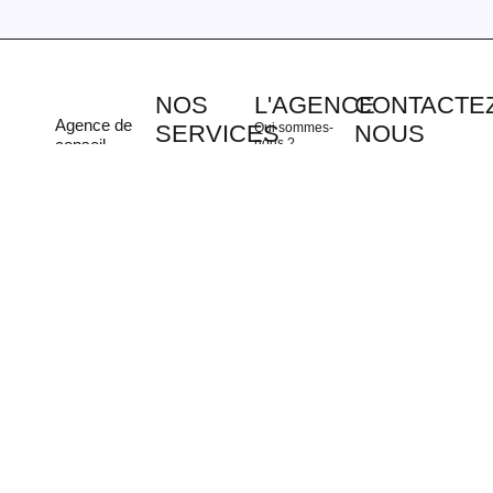
NOS
L'AGENCE
CONTACTEZ
Agence de
SERVICES
Qui sommes-
NOUS
conseil
nous ?
Agence de
+33 4 82 53
créative en
Portfolio
branding
05 16
communication
Agence de
Studio
contact@clinique-
située à
communication
graphique
des-marques.fr
Lyon
. Nous
à Lyon
Agence de
13 Rue
mettons
Agence de
brand content
Pierre Gilles
notre
communication
de Gennes
créativité
Agence
à Villefranche-
69007 Lyon
Social Média
sur-Saône
au service
de votre
Agence de
publicités
performance.
Agence de
communication
digitale
Lab IA
Formations