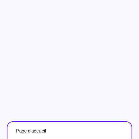
Page d'accueil
>
Présentation powerpoint cabinet de
conseil Avicenne