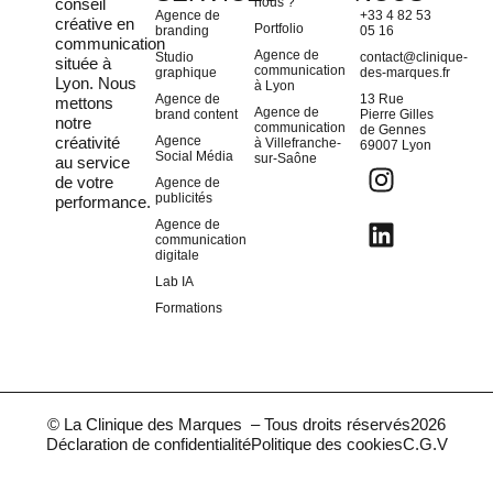
conseil
nous ?
Agence de
+33 4 82 53
créative en
Portfolio
branding
05 16
communication
Agence de
Studio
contact@clinique-
située à
communication
graphique
des-marques.fr
Lyon
. Nous
à Lyon
Agence de
13 Rue
mettons
Agence de
brand content
Pierre Gilles
notre
communication
de Gennes
créativité
Agence
à Villefranche-
69007 Lyon
Social Média
sur-Saône
au service
de votre
Agence de
publicités
performance.
Agence de
communication
digitale
Lab IA
Formations
© La Clinique des Marques – Tous droits réservés
2026
Déclaration de confidentialité
Politique des cookies
C.G.V